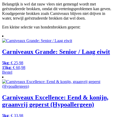
Belangrijk is wel dat rauw vlees niet gemengd wordt met
geëxtrudeerde brokken, omdat dit verteringsproblemen kan geven.
Koudgeperste brokken zoals Carniveaux blijven niet drijven in
water, terwijl geëxtrudeerde brokken dat wel doen.
Een kleine selectie van hondenbrokken geperst:
Carniveaux Grande: Senior / Laag eiwit
5kg
:
€
25,98
15kg
:
€
60,98
Bestel
Dit
product
heeft
meerdere
variaties.
Carniveaux Excellence: Eend & konijn,
Deze
graanvrij geperst (Hypoallergeen)
optie
kan
gekozen
5kg
:
€
33,98