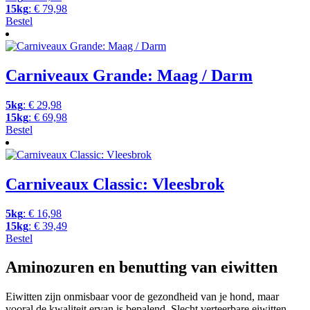
worden
15kg
:
€
79,98
op
Bestel
de
Dit
productpagina
product
heeft
meerdere
Carniveaux Grande: Maag / Darm
variaties.
Deze
5kg
:
€
29,98
optie
15kg
:
€
69,98
kan
Bestel
gekozen
Dit
worden
product
op
heeft
de
meerdere
Carniveaux Classic: Vleesbrok
productpagina
variaties.
Deze
5kg
:
€
16,98
optie
15kg
:
€
39,49
kan
Bestel
gekozen
Dit
worden
product
Aminozuren en benutting van eiwitten
op
heeft
de
meerdere
productpagina
Eiwitten zijn onmisbaar voor de gezondheid van je hond, maar
variaties.
vooral de kwaliteit ervan is bepalend. Slecht verteerbare eiwitten