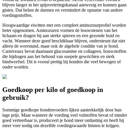
Deze
blijven langer in het spijsverteringskanaal aanwezig en kunnen gaan
optie
gisten. Dat belast de darmen en vermindert de opname van andere
kan
voedingsstoffen.
gekozen
worden
Hoogwaardige eiwitten met een compleet aminozuurprofiel worden
op
beter opgenomen. Aminozuren vormen de bouwstenen van het
de
lichaam en dragen bij aan sterke spieren en een gezonde huid en
productpagina
vacht. Wanneer deze goed beschikbaar blijven, ondersteunt dat niet
alleen de weerstand, maar ook de algehele conditie van je hond.
Carniveaux bevat daarnaast glucosamine en collageen, bouwstoffen
die bijdragen aan het behoud van soepele gewrichten en sterk
bindweefsel. Dit is vooral prettig bij honden die veel bewegen of
ouder worden.
Goedkoop per kilo of goedkoop in
gebruik?
Sommige goedkope hondenvoeders lijken aantrekkelijk door hun
lage prijs. Maar wanneer de voeding veel vulstoffen bevat of minder
goed verteerbaar is, produceert je hond meer ontlasting en heeft hij
meer voer nodig om dezelfde voedingswaarde binnen te krijgen.